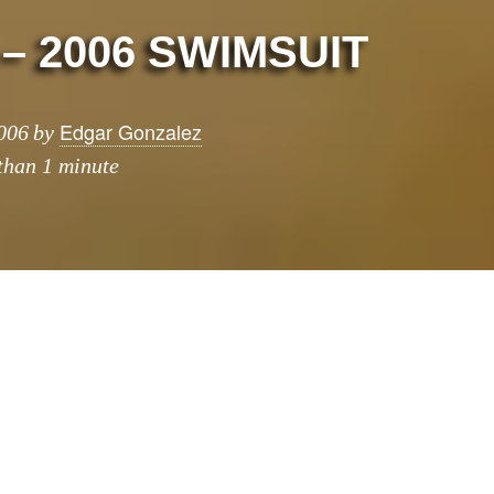
 – 2006 SWIMSUIT
Edgar Gonzalez
006
by
 than 1 minute
icado a
 quejado