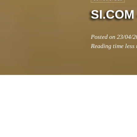
SI.COM
Posted on
23/04/2
Reading time
less
Este post va ded
javier que se ha