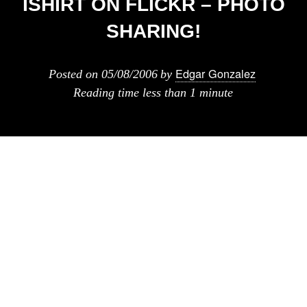
ISHIRT ON FLICKR – PHOTO
SHARING!
Edgar Gonzalez
Posted on
05/08/2006
by
Reading time
less than 1 minute
Conozco al menos 2 personas que tienen una
MacBook y estan esperando una funda ya que