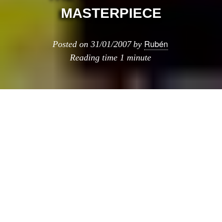
MASTERPIECE
Rubén
Posted on
31/01/2007
by
Reading time
1 minute
«La mayor colaboración
artí­stica nunca vista en el