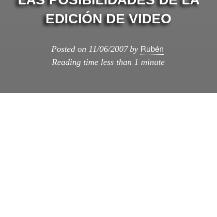
EDICIÓN DE VIDEO
Rubén
Posted on
11/06/2007
by
Reading time
less than 1 minute
Este ví­deo muestra la capacidad
tecnologí­ca de la que se dispone hoy en
dí­a para lograr (casi) de todo en un ví­deo con
las herramientas que están al alcance de la
gente y ganas de lograr un buen resultado. Va
para los video-editores aficionados!