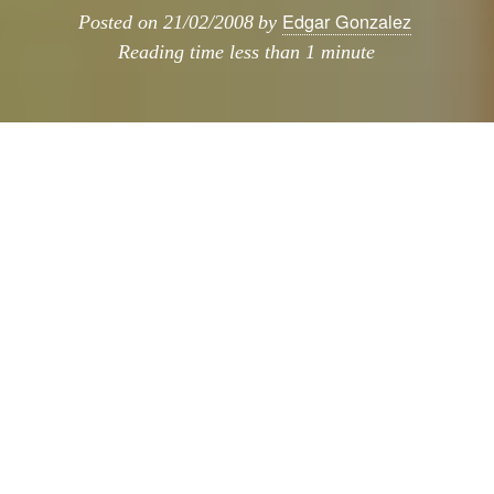
Edgar Gonzalez
Posted on
21/02/2008
by
Reading time
less than 1 minute
No cabe duda que uno de los mejores shows
en la historia de la televisión son Los
Simpsons, pero esto ya me parece un poco
extremo, un tipo en Las Vegas (donde más
podrí­a haber sido, se ha construido esta copia