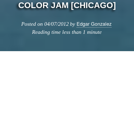
COLOR JAM [CHICAGO]
Edgar Gonzalez
Posted on
04/07/2012
by
Reading time
less than 1 minute
En la esquina de las calles State y Adams
en el centro de Chicago, la artista
Jessica Stockholder ha creado
Color Jam
, una
intervención que usa 7,000m2 de vinilo.
«Queríamos llenar la esquina de color» dijo al
The New York Times
. Comisionada por la
Chicago Loop Alliance
se trata del proyecto