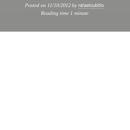
rafaelcubillo
Posted on
11/10/2012
by
Reading time
1 minute
En este blog somos muy fans de las
Moleskine
, ademas de las nuevas
tecnologias y herramientas de trabajo que nos
ayudan en el día a día, una de ellas es
Evernote
. Para quien no la conozca, Evernote
es una herramienta capaz de guardar links,
imagenes, o paginas web de forma completa
en una serie de
Libretas
con la posibilidad de
tener esa información offline en cualquiera de