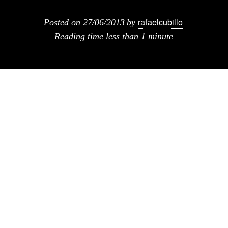
rafaelcubillo
Posted on
27/06/2013
by
Reading time
less than 1 minute
El documental de
Tomas Koolhaas
, que
aunque no esta previsto a estrenarse hasta
finales de 2013, el cineasta ha publicado