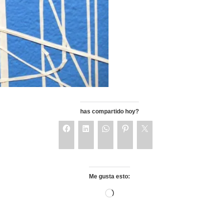
has compartido hoy?
Me gusta esto: