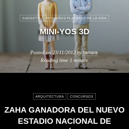
GADGETS
PEQUEÑOS PLACERES DE LA VIDA
MINI-YOS 3D
tamara
Posted on
23/11/2012
by
Reading time
1 minute
ARQUITECTURA
CONCURSOS
ZAHA GANADORA DEL NUEVO
ESTADIO NACIONAL DE