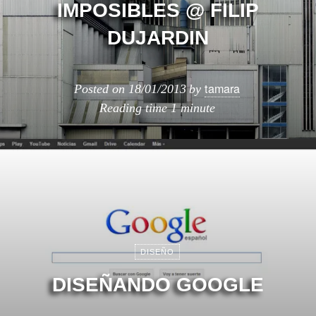
IMPOSIBLES @ FILIP
DUJARDIN
tamara
Posted on
18/01/2013
by
Reading time
1 minute
DISEÑO
DISEÑANDO GOOGLE