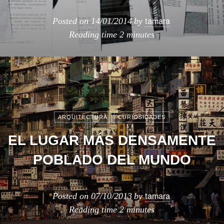
tamara
Posted on
14/01/2014
by
Reading time
2 minutes
ARQUITECTURA
CURIOSIDADES
EL LUGAR MÁS DENSAMENTE
POBLADO DEL MUNDO
tamara
Posted on
07/10/2013
by
Reading time
2 minutes