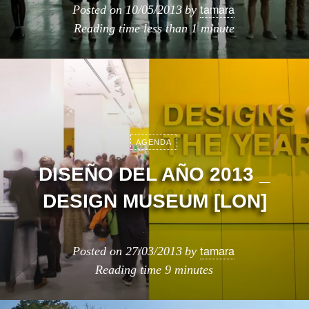
tamara
Posted on
10/05/2013
by
Reading time
less than 1 minute
AGENDA
DISEÑO DEL AÑO 2013 _
DESIGN MUSEUM [LON]
tamara
Posted on
27/03/2013
by
Reading time
9 minutes