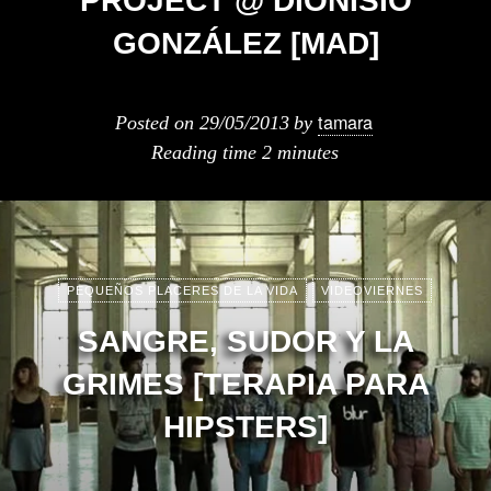
PROJECT @ DIONISIO
GONZÁLEZ [MAD]
tamara
Posted on
29/05/2013
by
Reading time
2 minutes
PEQUEÑOS PLACERES DE LA VIDA
VIDEOVIERNES
SANGRE, SUDOR Y LA
GRIMES [TERAPIA PARA
HIPSTERS]