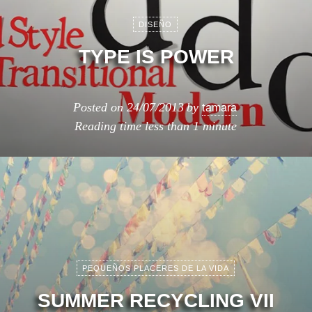
DISEÑO
TYPE IS POWER
tamara
Posted on
24/07/2013
by
Reading time
less than 1 minute
PEQUEÑOS PLACERES DE LA VIDA
SUMMER RECYCLING VII