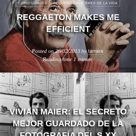
CURIOSIDADES
PEQUEÑOS PLACERES DE LA VIDA
REGGAETON MAKES ME
EFFICIENT
tamara
Posted on
26/02/2013
by
Reading time
1 minute
ARTE
VIVIAN MAIER: EL SECRETO
MEJOR GUARDADO DE LA
FOTOGRAFÍA DEL S.XX