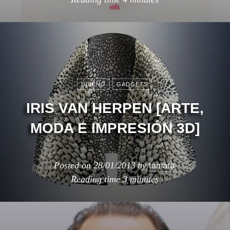
DISEÑO
GADGETS
IRIS VAN HERPEN [ARTE,
MODA E IMPRESIÓN 3D]
tamara
Posted on
28/01/2013
by
Reading time
3 minutes