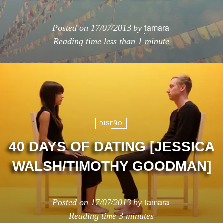
tamara
Posted on
17/07/2013
by
Reading time
less than 1 minute
DISEÑO
40 DAYS OF DATING [JESSICA
WALSH/TIMOTHY GOODMAN]
tamara
Posted on
17/07/2013
by
Reading time
3 minutes