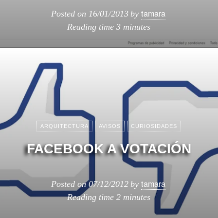
tamara
Posted on
16/01/2013
by
Reading time
3 minutes
ARQUITECTURA
AVISOS
CURIOSIDADES
FACEBOOK A VOTACIÓN
tamara
Posted on
07/12/2012
by
Reading time
2 minutes