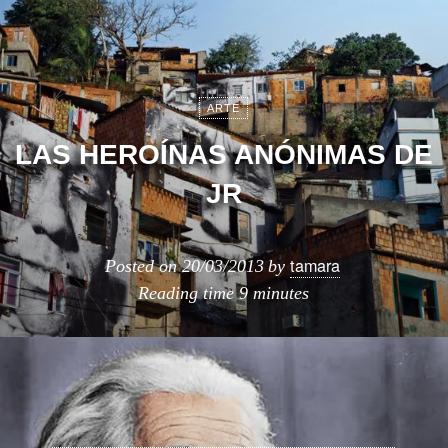
ARTE
LAS HEROÍNAS ANÓNIMAS DE
JR
tamara
Posted on
20/03/2013
by
Reading time
9 minutes