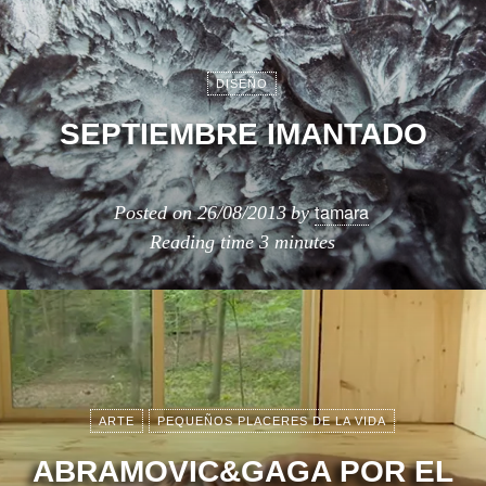
DISEÑO
SEPTIEMBRE IMANTADO
tamara
Posted on
26/08/2013
by
Reading time
3 minutes
ARTE
PEQUEÑOS PLACERES DE LA VIDA
ABRAMOVIC&GAGA POR EL