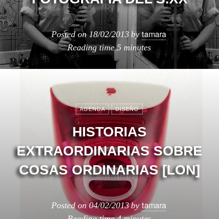
tamara
Posted on
18/02/2013
by
Reading time
5 minutes
AGENDA
DISEÑO
HISTORIAS
EXTRAORDINARIAS SOBRE
COSAS ORDINARIAS [LON]
tamara
Posted on
04/02/2013
by
Reading time
4 minutes