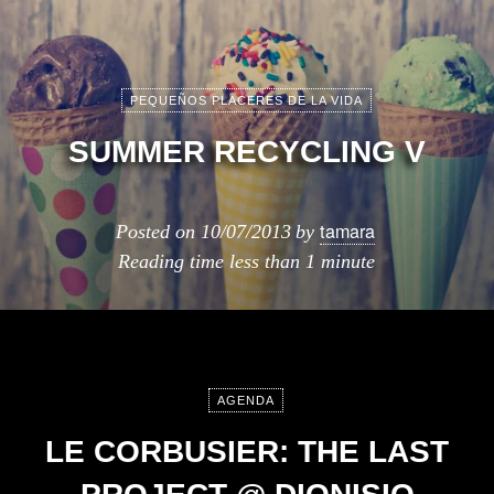
PEQUEÑOS PLACERES DE LA VIDA
SUMMER RECYCLING V
tamara
Posted on
10/07/2013
by
Reading time
less than 1 minute
AGENDA
LE CORBUSIER: THE LAST