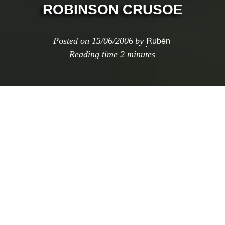
ROBINSON CRUSOE
Rubén
Posted on
15/06/2006
by
Reading time
2 minutes
Viendo el ??ltimo post he recordado algo muy
curioso que una vez encontré, y no sé si será