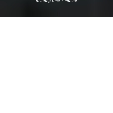
Reading time
1 minute
:
aveces me pregunto hasta donde puede llegar
la publicidad, y me encuentro con respuestas
como esta.
Resulta que charming (la marca de papel
higiénico del osito cagón) acaba de abrir justo
en pleno Times Square, unos baños públicos.