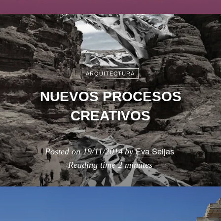
ARQUITECTURA
NUEVOS PROCESOS
CREATIVOS
Eva Seijas
Posted on
19/11/2014
by
Reading time
2 minutes