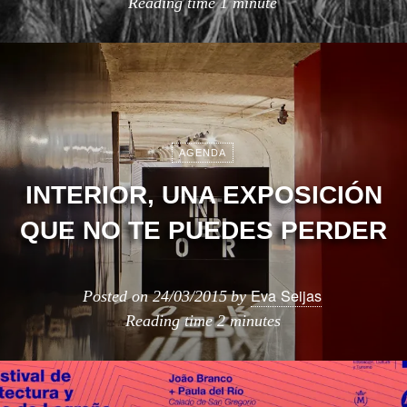
Reading time
1 minute
AGENDA
INTERIOR, UNA EXPOSICIÓN
QUE NO TE PUEDES PERDER
Eva Seijas
Posted on
24/03/2015
by
Reading time
2 minutes