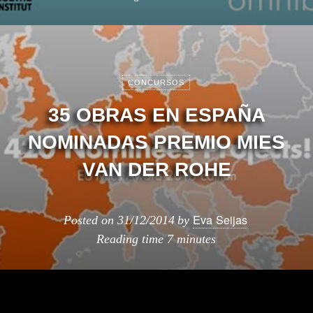
CONCURSOS
35 OBRAS EN ESPAÑA
NOMINADAS PREMIO MIES
VAN DER ROHE
Eva Seijas
Posted on
31/12/2014
by
Reading time
7 minutes