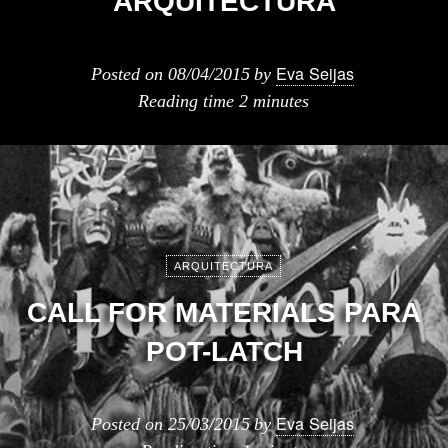
ARQUITECTURA
Eva Seijas
Posted on
08/04/2015
by
Reading time
2 minutes
ARQUITECTURA
CALL FOR MATERIALS PARA
POT-LATCH
Eva Seijas
Posted on
25/03/2015
by