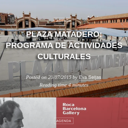
AGENDA
PLAZA MATADERO:
PROGRAMA DE ACTIVIDADES
CULTURALES
Eva Seijas
Posted on
20/07/2015
by
Reading time
4 minutes
AGENDA