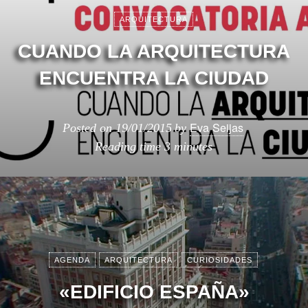
ARQUITECTURA
CUANDO LA ARQUITECTURA
ENCUENTRA LA CIUDAD
Eva Seijas
Posted on
19/01/2015
by
Reading time
3 minutes
AGENDA
ARQUITECTURA
CURIOSIDADES
«EDIFICIO ESPAÑA»