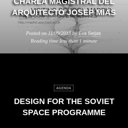
CHARLA MAGISTRAL DEL
ARQUITECTO JOSEP MIÀS
Eva Seijas
Posted on
11/09/2015
by
Reading time
less than 1 minute
AGENDA
DESIGN FOR THE SOVIET
SPACE PROGRAMME