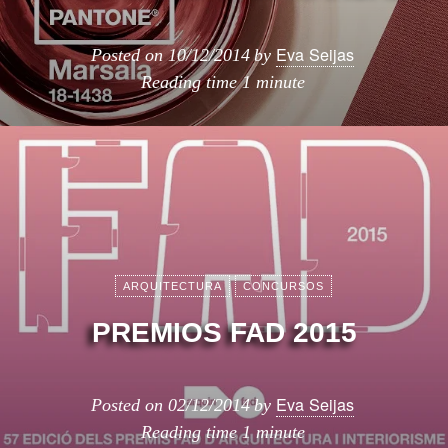
Eva Seijas
Posted on
10/12/2014
by
Reading time
1 minute
ARQUITECTURA
CONCURSOS
PREMIOS FAD 2015
Eva Seijas
Posted on
02/12/2014
by
Reading time
1 minute