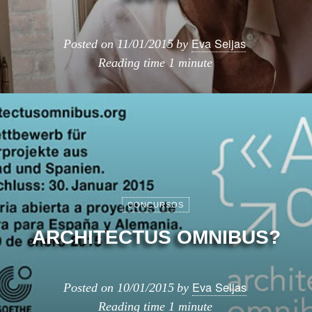
Eva Seijas
Posted on
11/01/2015
by
Reading time
1 minute
CONCURSOS
ARCHITECTUS OMNIBUS?
Eva Seijas
Posted on
10/01/2015
by
Reading time
1 minute