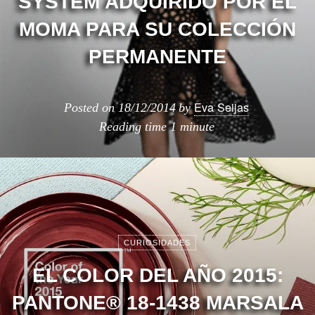
SYSTEM ADQUIRIDO POR EL
MOMA PARA SU COLECCIÓN
PERMANENTE
Eva Seijas
Posted on
18/12/2014
by
Reading time
1 minute
CURIOSIDADES
EL COLOR DEL AÑO 2015:
PANTONE® 18-1438 MARSALA