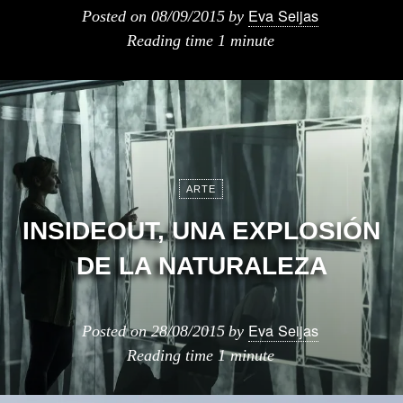
Eva Seijas
Posted on
08/09/2015
by
Reading time
1 minute
ARTE
INSIDEOUT, UNA EXPLOSIÓN
DE LA NATURALEZA
Eva Seijas
Posted on
28/08/2015
by
Reading time
1 minute