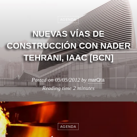
AGENDA
NUEVAS VÍAS DE
CONSTRUCCIÓN CON NADER
TEHRANI, IAAC [BCN]
marQta
Posted on
05/05/2012
by
Reading time
2 minutes
AGENDA