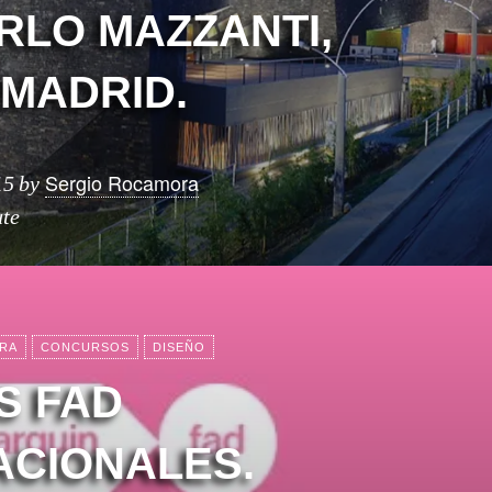
RLO MAZZANTI,
 MADRID.
Sergio Rocamora
15
by
ute
RA
CONCURSOS
DISEÑO
S FAD
ACIONALES.