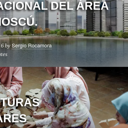
ACIONAL DEL ÁREA
MOSCÚ.
Sergio Rocamora
16
by
tes
DISEÑO
CTURAS
ARES