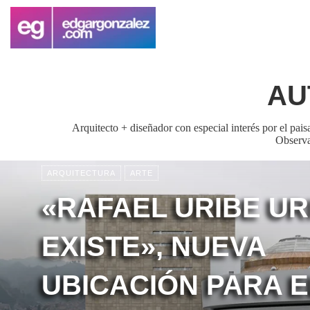
AU
Arquitecto + diseñador con especial interés por el paisa
Observa,
ARQUITECTURA
ARTE
«RAFAEL URIBE UR
EXISTE», NUEVA
UBICACIÓN PARA E