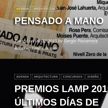
AGENDA
ARQUITECTURA
PENSADO A MANO
Sergio Rocamora
Posted on
06/02/2015
by
Reading time
1 minute
AGENDA
ARQUITECTURA
CONCURSOS
DISEÑO
PREMIOS LAMP 201
ÚLTIMOS DÍAS DE