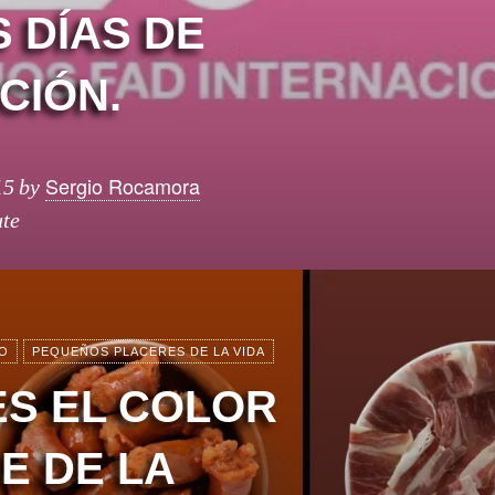
 DÍAS DE
CIÓN.
Sergio Rocamora
15
by
ute
O
PEQUEÑOS PLACERES DE LA VIDA
ES EL COLOR
E DE LA