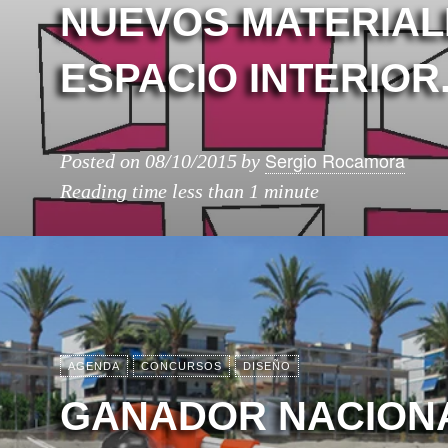
NUEVOS MATERIAL
ESPACIO INTERIOR
Sergio Rocamora
Posted on
08/10/2015
by
Reading time
less than 1 minute
AGENDA
CONCURSOS
DISEÑO
GANADOR NACION