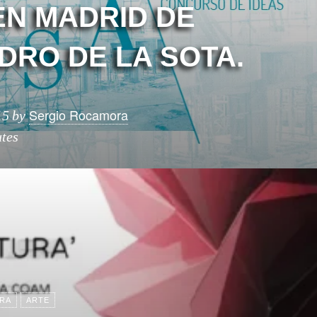
EN MADRID DE
DRO DE LA SOTA.
Sergio Rocamora
15
by
tes
RA
ARTE