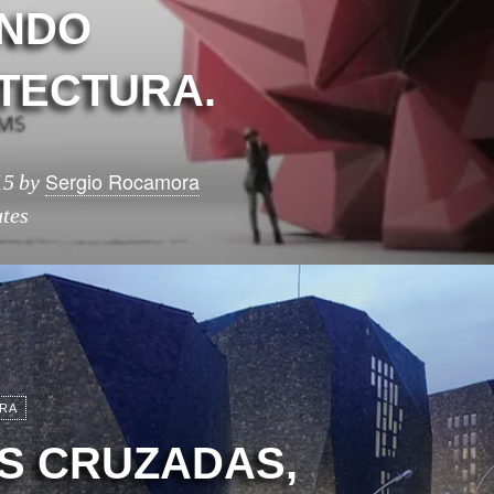
ENDO
TECTURA.
Sergio Rocamora
15
by
tes
RA
S CRUZADAS,