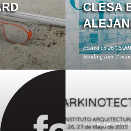
ARD
CLESA 
ALEJAN
Posted on
26/06/20
Reading time
2 minu
AGENDA
ARQUITECTU