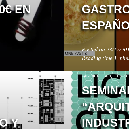
0€ EN
GASTR
ESPAÑO
Posted on
23/12/20
Reading time
1 min
AGENDA
ARQUITECTU
SEMINA
“ARQUI
O Y
INDUSTR