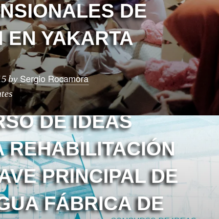
ENSIONALES DE
 EN YAKARTA
Sergio Rocamora
15
by
tes
RA
CONCURSOS
SO DE IDEAS
A REHABILITACIÓN
AVE PRINCIPAL DE
IGUA FÁBRICA DE