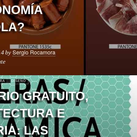
ONOMÍA
LA?
Sergio Rocamora
14
by
ute
RA
DISEÑO
RIO GRATUITO,
TECTURA E
IA: LAS