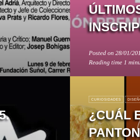
ÚLTIMOS
INSCRIP
Posted on
28/01/20
Reading time
1 min
CURIOSIDADES
DISEÑ
5.
¿CUÁL 
PANTON