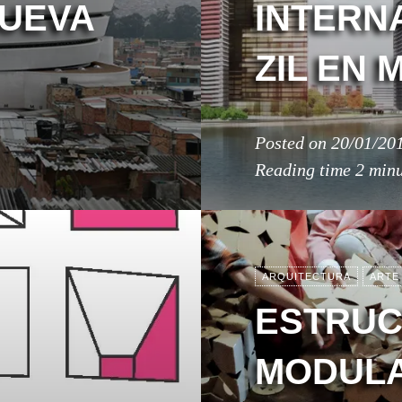
NUEVA
INTERN
ZIL EN 
Posted on
20/01/20
Reading time
2 minu
ARQUITECTURA
ARTE
ESTRU
MODUL