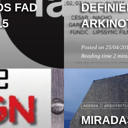
OS FAD
DEFINI
15
ARKINO
Posted on
25/04/20
Reading time
2 minu
AGENDA
ARQUITECTU
MIRADA